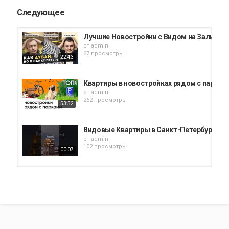
Следующее
Лучшие Новостройки с Видом на Залив! В 
от
admin
67 просмотры
22:43
Квартиры в новостройках рядом с парками
от
admin
262 просмотры
53:52
Видовые Квартиры в Санкт-Петербурге #
от
admin
102 просмотры
00:07
Жилой комплекс с видом на Финский зали
от
admin
237 просмотры
00:46
Недвижимость в Санкт Петербурге. Фински