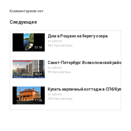
Комментариев нет.
Следующее
Дом в Рощино на берегу озера.
от
admin
362 просмотры
01:18
Санкт-Петербург.Всеволожский район, г. Се
от
admin
99 просмотры
05:26
Купить кирпичный коттедж в СПб/Купить 
от
admin
359 просмотры
11:06
Купить коттедж в СПб/КП Онегин Парк/Ку
от
admin
355 просмотры
06:32