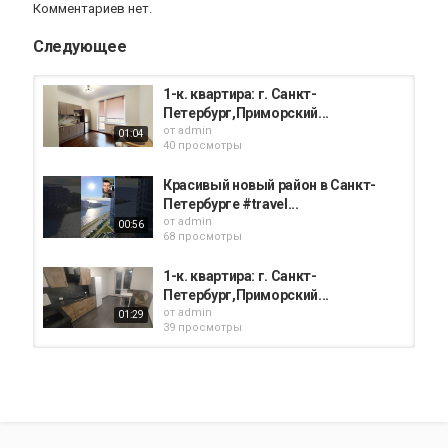
Комментариев нет.
Следующее
1-к. квартира: г. Санкт-
Петербург,Приморский...
от
admin
01:04
40 просмотры
Красивый новый район в Санкт-
Петербурге #travel...
от
admin
00:56
68 просмотры
1-к. квартира: г. Санкт-
Петербург,Приморский...
от
admin
01:29
39 просмотры
Студия: г. Санкт-Петербург,
аллея Арцеуловская, д. 9, стр. 1...
от
admin
01:22
57 просмотры