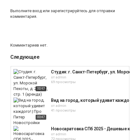
Выполните вход
или
зарегистрируйтесь
для отправки
комментария.
Комментариев нет.
Следующее
Студия: г. Санкт-Петербург, ул. Морской Пех
от
admin
69 просмотры
00:47
Вид на город, который удивит каждого! |
от
admin
41 просмотры
00:47
Новосаратовка СПб 2025 - Дешевые кварт
от
admin
72 просмотры