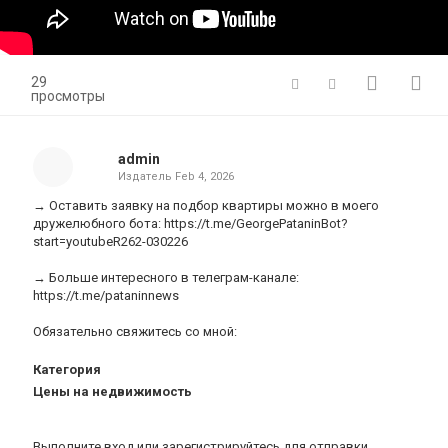
29
просмотры
admin
Издатель
Feb 4, 2026
→ Оставить заявку на подбор квартиры можно в моего
дружелюбного бота: https://t.me/GeorgePataninBot?
start=youtubeR262-030226
→ Больше интересного в телеграм-канале:
https://t.me/pataninnews
Обязательно свяжитесь со мной:
Категория
Цены на недвижимость
Выполните вход
или
зарегистрируйтесь
для отправки