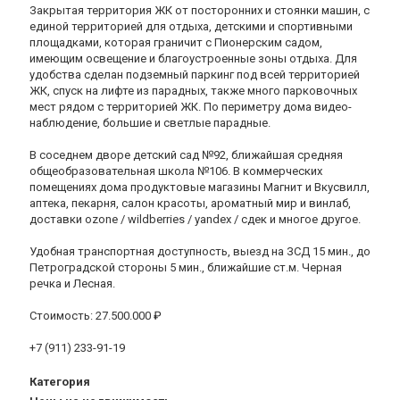
Закрытая территория ЖК от посторонних и стоянки машин, с
единой территорией для отдыха, детскими и спортивными
площадками, которая граничит с Пионерским садом,
имеющим освещение и благоустроенные зоны отдыха. Для
удобства сделан подземный паркинг под всей территорией
ЖК, спуск на лифте из парадных, также много парковочных
мест рядом с территорией ЖК. По периметру дома видео-
наблюдение, большие и светлые парадные.
В соседнем дворе детский сад №92, ближайшая средняя
общеобразовательная школа №106. В коммерческих
помещениях дома продуктовые магазины Магнит и Вкусвилл,
аптека, пекарня, салон красоты, ароматный мир и винлаб,
доставки ozone / wildberries / yandex / сдек и многое другое.
Удобная транспортная доступность, выезд на ЗСД 15 мин., до
Петроградской стороны 5 мин., ближайшие ст.м. Черная
речка и Лесная.
Стоимость: 27.500.000 ₽
+7 (911) 233-91-19
Категория