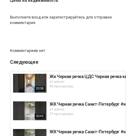
Цены на недвижимость
Выполните вход
или
зарегистрируйтесь
для отправки
комментария.
Комментариев нет.
Следующее
Жк Черная речка ЦДС Черная речка кварт
от
admin
93 просмотры
00:58
ЖК Черная речка Санкт-Петербург #недв
от
admin
77 просмотры
00:45
ЖК Черная речка Санкт-Петербург #ново