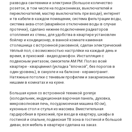
разводка сантехники и электрики (большое количество
розеток, в том числе на подоконниках, выключателей и
переключателей, мастер выключатель при входе), интернет
и тв кабели в каждом помещении, система фильтрации воды,
система аква-стоп (аварийное отключение воды в случае
протечки), сделано нижнее подключение радиаторов
отопления из стены, для удобства в квартире установлен
бойлер и кондиционер, в ванной комнате каменная
столешница с встроенной раковиной, сделан электрический
тёплый пол, с возможностью настрлйки на каждый день и
время, в прихожей - видеодомофон. Инсталляция с
подвесным унитазом, смесители AM PM. Пол во всей
квартире - кварцвинил (укладка "ёлочкой", без порогов в
один уровень), в санузле и на балконе - керамогранит.
Натяжные потолки с теневым профилем и закарнизными
нишами в комнатах и на кухне.
Большая кухня со встроенной техникой gorenje
(холодильник, индукционная варочная панель, духовка,
микроволновая печь, посудомоечная машина 60 см),
кухонные стол и стулья из массива. Вместительная
гардеробная в прихожей, при входе в квартиру, шкафы в
гостиной и спальне, подвесная ТВ зона в гостиной и большой
диван, вся мебель в квартире сделана на заказ.