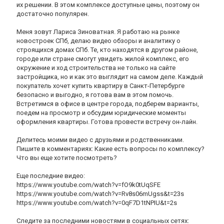
их решении. В этом комплексе доступные цены, поэтому он
достаточно популярен.
Меня зовут Лариса Зиноватная. Я работаю на рынке
новостроек СПб, делаю видео обзоры и аналитику о
строящихся домах СПб. Те, кто находятся в другом районе,
городе или стране смогут увидеть жилой комплекс, его
окружение и ход строительства не только на сайте
застройщика, но и как это выглядит на самом деле. Каждый
покупатель хочет купить квартиру в Санкт-Петербурге
безопасно и выгодно, я готова вам в этом помочь.
Встретимся в офисе в центре города, подберем варианты,
поедем на просмотр и обсудим юридические моменты
оформления квартиры. Готова провести встречу он-лайн.
Делитесь моими видео с друзьями и родственниками.
Пишите в комментариях: Какие есть вопросы по комплексу?
Что вы еще хотите посмотреть?
Еще последние видео:
https://www.youtube.com/watch?v=fO9k0tUqSFE
https://www.youtube.com/watch?v=Rv8s06mUgss&t=23s
https://www.youtube.com/watch?v=0qF7D1tNPIU&t=2s
Следите за последними новостями в социальных сетях: