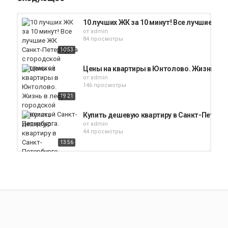
10 лучших ЖК за 10 минут! Все лучшие ЖК
от
admin
84 просмотры
10:53
Цены на квартиры в Юнтолово. Жизнь в ле
от
admin
146 просмотры
19:21
Купить дешевую квартиру в Санкт-Петербу
от
admin
44 просмотры
13:56
Квартира с городской пропиской СПб за 2,
от
admin
355 просмотры
07:38
#Дом готовый #жилой с пропиской с#ме
от
admin
455 просмотры