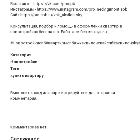
Вконтакте - https: //vk.com/prnspb
Инстаграмм - https://www.instagram.com/pro_nedvigimost.spb
Сайт https://prn.spb.ru/zhk_akvilon-sky
Консультация, подбор и помощь в оформлении квартир в
новостройках бесплатно. Работаем без выходных.
#Новостройкиспб#квартирыспб#жкаквилонскайспб#аквилонsky#
Категория
Новостройки
Теги
купить квартиру
Выполните вход
или
зарегистрируйтесь
для отправки
комментария.
Комментариев нет.
Следующее