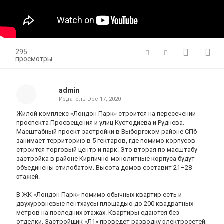
295
просмотры
admin
Издатель
Dec 17, 2020
Жилой комплекс «Лондон Парк» строится на пересечении
проспекта Просвещения и улиц Кустодиева и Руднева.
Масштабный проект застройки в Выборгском районе СПб
занимает территорию в 5 гектаров, где помимо корпусов
строится торговый центр и парк. Это вторая по масштабу
застройка в районе Кирпично-монолитные корпуса будут
объединены стилобатом. Высота домов составит 21–28
этажей.
В ЖК «Лондон Парк» помимо обычных квартир есть и
двухуровневые пентхаусы площадью до 200 квадратных
метров на последних этажах. Квартиры сдаются без
отделки. Застройщик «Л1» проведет разводку электросетей,