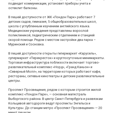
подведет коммуникации, установит приборы учета и
остеклит балконы.
В пешей доступности от ЖК «Лондон Парк» работают 7
детских садов, гимназия, 5 общеобразовательных школ,
школа с углубленным изучением английского языка.
Медицинские учреждения представлены взрослой
поликлиникой, педиатрическим отделением и станцией
скорой помощи. Рядом с местом застройки два парка –
Муринский и Сосновка.
В пешей доступности открыты гипермаркет «Карусель»,
супермаркет «Перекресток» и круглосуточные минимаркеты.
Торговая инфраструктура поблизости включает торгово-
развлекательный комплекс «Норд», «Гранд Каньон» и
«Северный Молл», на территории которых работают кафе,
рестораны, сетевые кинотеатры и детские развлекательные
центры.
Проспект Просвещения, рядом с которым строится жилой
комплекс «Лондон Парк», — основная магистраль
Выборгского района. В центр Санкт-Петербурга и развязкам
Кольцевой автодороги ведут проспекты Энгельса и
Культуры. До станции метро «Проспект Просвещения» — 20
минут пешком.