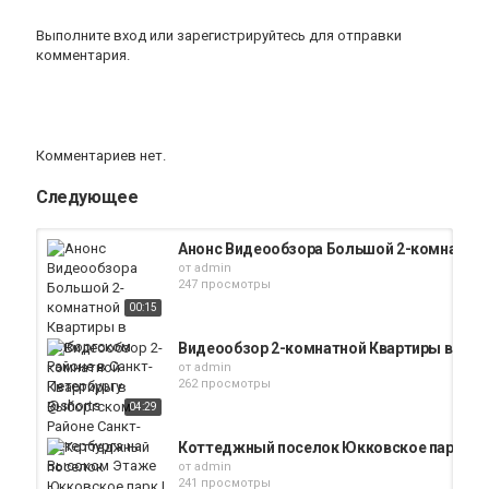
Выполните вход
или
зарегистрируйтесь
для отправки
комментария.
Комментариев нет.
Следующее
Анонс Видеообзора Большой 2-комнатной 
от
admin
247 просмотры
00:15
Видеообзор 2-комнатной Квартиры в Выб
от
admin
262 просмотры
04:29
Коттеджный поселок Юкковское парк | Но
от
admin
241 просмотры