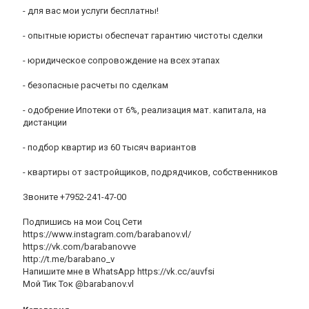
- для вас мои услуги бесплатны!
- опытные юристы обеспечат гарантию чистоты сделки
- юридическое сопровождение на всех этапах
- безопасные расчеты по сделкам
- одобрение Ипотеки от 6%, реализация мат. капитала, на
дистанции
- подбор квартир из 60 тысяч вариантов
- квартиры от застройщиков, подрядчиков, собственников
Звоните +7952-241-47-00
Подпишись на мои Соц Сети
https://www.instagram.com/barabanov.vl/
https://vk.com/barabanovve
http://t.me/barabano_v
Напишите мне в WhatsApp https://vk.cc/auvfsi
Мой Тик Ток @barabanov.vl