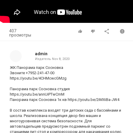
407
просмотры
admin
Издатель
Nov 8, 2020
ЖК Панорама парк Сосновка
Звоните +7952-241-47-00
https://youtu.be/4CHMcwcGMzg
Панорама парк Сосновка студия
https://youtu.be/annUiPTwCmM
Панорама парк Сосновка 1к кв https://youtu.be/2iMXiBa-JW4
В состав комплекса входят три детских сада с бассейнами и
школа. Реализована концепция двор без машин и
многоуровневая система безопасности. Для
автовладельцев предусмотрен подземный паркинг со
станциями пит-стоп и компрессором для накачивания колес.