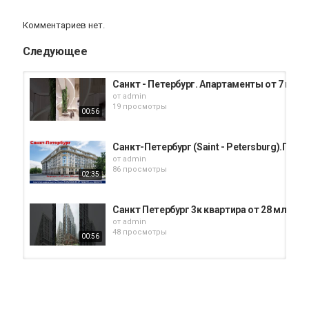
Комментариев нет.
Следующее
Санкт - Петербург. Апартаменты от 7 млн.
от
admin
19 просмотры
00:56
Санкт-Петербург (Saint - Petersburg).Гасте
от
admin
86 просмотры
02:35
Санкт Петербург 3к квартира от 28 млн 9
от
admin
48 просмотры
00:56
Санкт Петербург. Апартаменты от 7 млн. 8
от
admin
19 просмотры
06:48