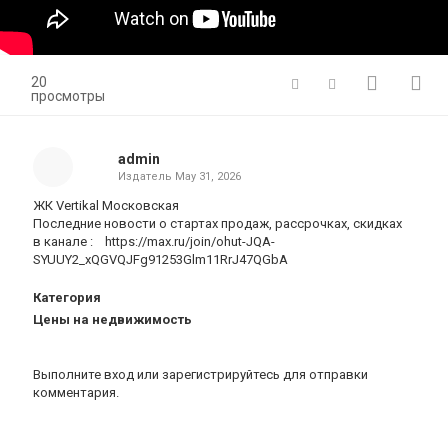
20
просмотры
admin
Издатель
May 31, 2026
ЖК Vertikal Московская
Последние новости о стартах продаж, рассрочках, скидках
в канале : https://max.ru/join/ohut-JQA-
SYUUY2_xQGVQJFg91253Glm11RrJ47QGbA
Категория
Цены на недвижимость
Выполните вход
или
зарегистрируйтесь
для отправки
комментария.