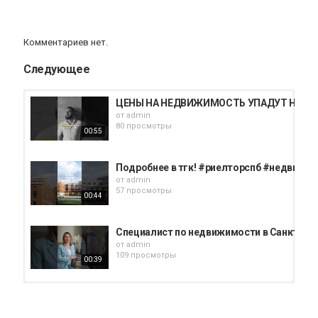
Комментариев нет.
Следующее
ЦЕНЫ НА НЕДВИЖИМОСТЬ УПАДУТ НА 40 % ⁉
от
admin
80 просмотры
00:55
Подробнее в тгк! #риелторспб #недвиж
от
admin
57 просмотры
00:44
Специалист по недвижимости в Санкт-Пе
от
admin
109 просмотры
00:39
Подробнее о квартире на консультации, 
от
admin