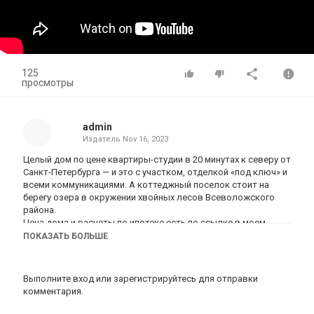
125
просмотры
admin
Издатель
Nov 16, 2023
Целый дом по цене квартиры-студии в 20 минутах к северу от
Санкт-Петербурга — и это с участком, отделкой «под ключ» и
всеми коммуникациями. А коттеджный поселок стоит на
берегу озера в окружении хвойных лесов Всеволожского
района.
Цена дома и расчеты по ипотеке есть по ссылке в моем
телеграм-канале → https://t.me/vysotskihrealtor
ПОКАЗАТЬ БОЛЬШЕ
Выполните вход
или
зарегистрируйтесь
для отправки
Категория
комментария.
Цены на недвижимость