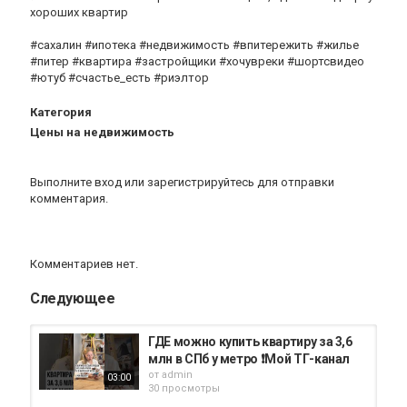
хороших квартир
#сахалин #ипотека #недвижимость #впитережить #жилье
#питер #квартира #застройщики #хочувреки #шортсвидео
#ютуб #счастье_есть #риэлтор
Категория
Цены на недвижимость
Выполните вход
или
зарегистрируйтесь
для отправки
комментария.
Комментариев нет.
Следующее
ГДЕ можно купить квартиру за 3,6
млн в СПб у метро ❗️Мой ТГ-канал
от
admin
03:00
30 просмотры