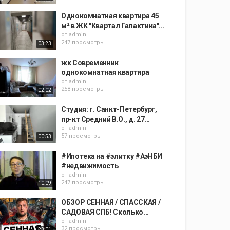
Однокомнатная квартира 45
м² в ЖК "Квартал Галактика"...
от
admin
247 просмотры
03:23
жк Современник
однокомнатная квартира
от
admin
258 просмотры
02:02
Студия: г. Санкт-Петербург,
пр-кт Средний В.О., д. 27...
от
admin
57 просмотры
00:53
#Ипотека на #элитку #АэНБИ
#недвижимость
от
admin
247 просмотры
10:09
ОБЗОР СЕННАЯ / СПАССКАЯ /
САДОВАЯ СПБ! Сколько...
от
admin
32 просмотры
23:01