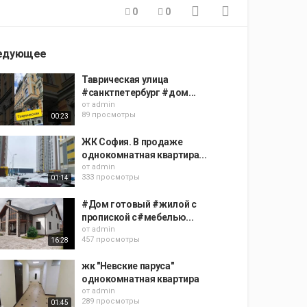
0
0
едующее
Таврическая улица
#санктпетербург #дом...
от
admin
89 просмотры
00:23
ЖК София. В продаже
однокомнатная квартира...
от
admin
333 просмотры
01:14
#Дом готовый #жилой с
пропиской с#мебелью...
от
admin
457 просмотры
16:28
жк "Невские паруса"
однокомнатная квартира
от
admin
289 просмотры
01:45