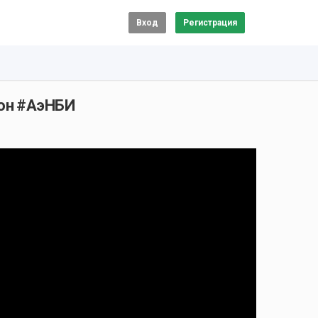
Вход
Регистрация
кон #АэНБИ