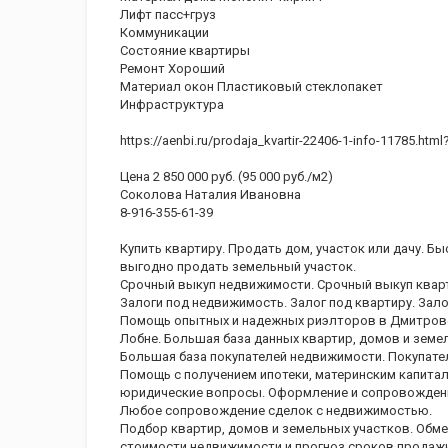
Лифт пасс+груз
Коммуникации
Состояние квартиры
Ремонт Хороший
Материал окон Пластиковый стеклопакет
Инфраструктура
https://aenbi.ru/prodaja_kvartir-22406-1-info-11785.html
Цена 2 850 000 руб. (95 000 руб./м2)
Соколова Наталия Ивановна
8-916-355-61-39
Купить квартиру. Продать дом, участок или дачу. Б
выгодно продать земельный участок.
Срочный выкуп недвижимости. Срочный выкуп кварт
Залоги под недвижимость. Залог под квартиру. Зало
Помощь опытных и надежных риэлторов в Дмитрове, 
Лобне. Большая база данных квартир, домов и земе
Большая база покупателей недвижимости. Покупател
Помощь с получением ипотеки, материнским капита
юридические вопросы. Оформление и сопровождени
Любое сопровождение сделок с недвижимостью.
Подбор квартир, домов и земельных участков. Обме
стоимости недвижимости и прогноз сроков продаж