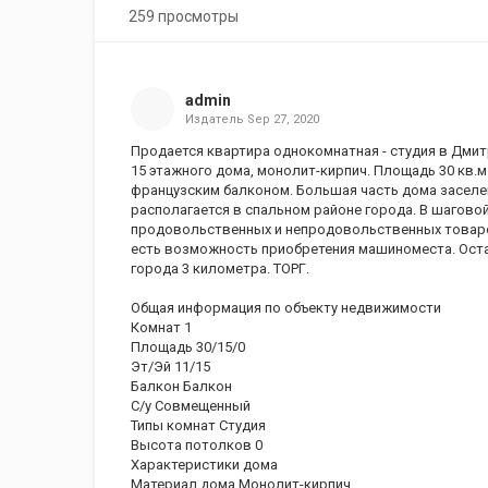
259 просмотры
admin
Издатель
Sep 27, 2020
Продается квартира однокомнатная - студия в Дмитро
15 этажного дома, монолит-кирпич. Площадь 30 кв.м
французским балконом. Большая часть дома заселе
располагается в спальном районе города. В шагово
продовольственных и непродовольственных товаров
есть возможность приобретения машиноместа. Оста
города 3 километра. ТОРГ.
Общая информация по объекту недвижимости
Комнат 1
Площадь 30/15/0
Эт/Эй 11/15
Балкон Балкон
С/у Совмещенный
Типы комнат Студия
Высота потолков 0
Характеристики дома
Материал дома Монолит-кирпич