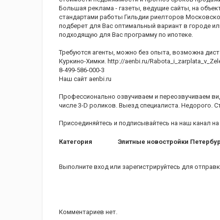
Большая реклама - газеты, ведущие сайты, на объек
стандартами работы Гильдии риелторов Московской
подберет для Вас оптимальный вариант в городе ил
подходящую для Вас программу по ипотеке.
Требуются агенты, можно без опыта, возможна диста
Куркино-Химки. http://aenbi.ru/Rabota_i_zarplata_v_Z
8-499-586-000-3
Наш сайт aenbi.ru
Профессионально озвучиваем и переозвучиваем вид
числе 3-D роликов. Выезд специалиста. Недорого. Сту
Присоединяйтесь и подписывайтесь на наш канал на 
Категория
Элитные новостройки Петербу
Выполните вход
или
зарегистрируйтесь
для отправк
Комментариев нет.