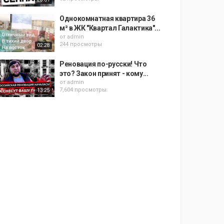
Однокомнатная квартира 36
м² в ЖК "Квартал Галактика"...
от
admin
244 просмотры
02:28
Реновация по-русски! Что
это? Закон принят - кому...
от
admin
7,604 просмотры
13:25