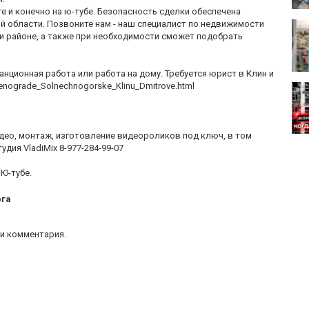
те и конечно на ю-тубе. Безопасность сделки обеспечена
 области. Позвоните нам - наш специалист по недвижимости
и районе, а также при необходимости сможет подобрать
нционная работа или работа на дому. Требуется юрист в Клин и
elenograde_Solnechnogorske_Klinu_Dmitrove.html
ео, монтаж, изготовление видеороликов под ключ, в том
дия VladiMix 8-977-284-99-07
Ю-тубе.
рга
и комментария.