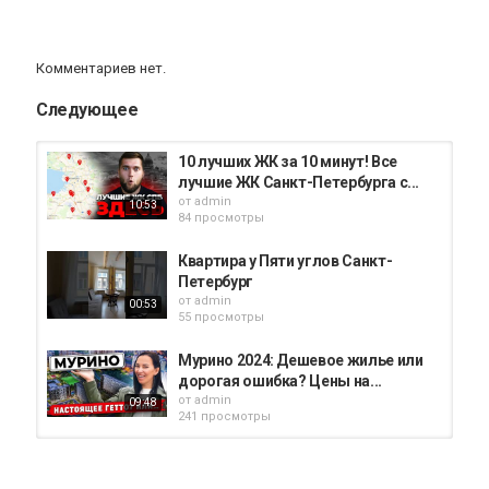
Комментариев нет.
Следующее
10 лучших ЖК за 10 минут! Все
лучшие ЖК Санкт-Петербурга с...
от
admin
10:53
84 просмотры
Квартира у Пяти углов Санкт-
Петербург
от
admin
00:53
55 просмотры
Мурино 2024: Дешевое жилье или
дорогая ошибка? Цены на...
от
admin
09:48
241 просмотры
Самые дешевые районы Санкт-
Петербурга- Мурино, Шушары...