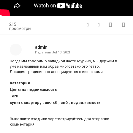
215
просмотры
admin
Издатель
Jul 13, 2021
Когда мы говорим о западной части Мурино, мы держим в
уме навязанный нам образ многоэтажного гетто.
Локация традиционно ассоциируется с высотками
Категория
Цены на недвижимость
Теги
купить квартиру
,
жильё
,
спб
,
недвижимость
Выполните вход
или
зарегистрируйтесь
для отправки
комментария.