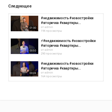
Следующее
#недвижимость #новостройки
#вторичка #квартиры...
от
admin
01:00
194 просмотры
⚡️#недвижимость #новостройки
#вторичка #квартиры...
от
admin
00:50
290 просмотры
#недвижимость #новостройки
#вторичка #квартиры...
от
admin
00:24
164 просмотры
#недвижимость #новостройки
#вторичка #квартиры...
от
admin
00:38
170 просмотры
⚡️ #недвижимость #новостройки