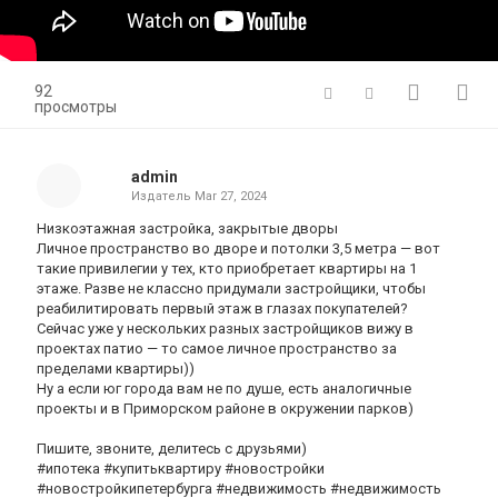
92
просмотры
admin
Издатель
Mar 27, 2024
Низкоэтажная застройка, закрытые дворы
Личное пространство во дворе и потолки 3,5 метра — вот
такие привилегии у тех, кто приобретает квартиры на 1
этаже. Разве не классно придумали застройщики, чтобы
реабилитировать первый этаж в глазах покупателей?
Сейчас уже у нескольких разных застройщиков вижу в
проектах патио — то самое личное пространство за
пределами квартиры))
Ну а если юг города вам не по душе, есть аналогичные
проекты и в Приморском районе в окружении парков)
Пишите, звоните, делитесь с друзьями)
#ипотека #купитьквартиру #новостройки
#новостройкипетербурга #недвижимость #недвижимость