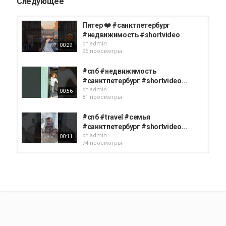
Следующее
Питер ❤️ #санктпетербург
#недвижимость #shortvideo
от
admin
00:29
96 просмотры
#спб #недвижимость
#санктпетербург #shortvideo...
от
admin
00:56
81 просмотры
#спб #travel #семья
#санктпетербург #shortvideo...
от
admin
00:11
74 просмотры
Смотри начало в профиле
#санктпетербург #риелтор...
от
admin
00:07
69 просмотры
Вот это новости!
#санктпетербург #shortvideo...