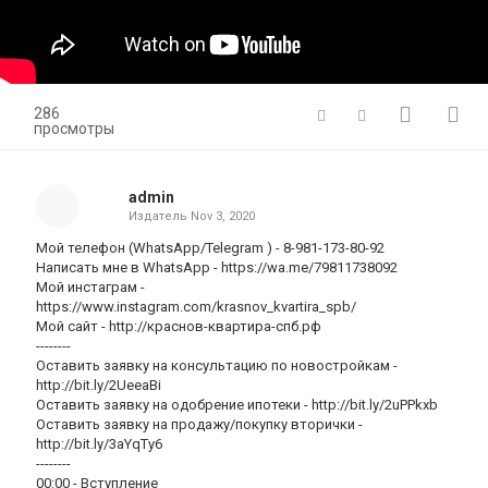
286
просмотры
admin
Издатель
Nov 3, 2020
Мой телефон (WhatsApp/Telegram ) - 8-981-173-80-92
Написать мне в WhatsApp - https://wa.me/79811738092
Мой инстаграм -
https://www.instagram.com/krasnov_kvartira_spb/
Мой сайт - http://краснов-квартира-спб.рф
--------
Оставить заявку на консультацию по новостройкам -
http://bit.ly/2UeeaBi
Оставить заявку на одобрение ипотеки - http://bit.ly/2uPPkxb
Оставить заявку на продажу/покупку вторички -
http://bit.ly/3aYqTy6
--------
00:00 - Вступление