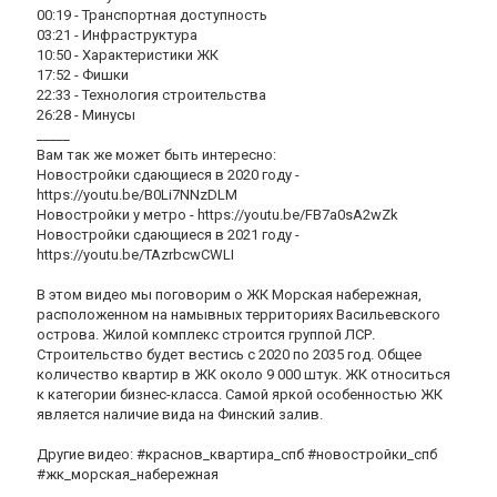
00:19 - Транспортная доступность
03:21 - Инфраструктура
10:50 - Характеристики ЖК
17:52 - Фишки
22:33 - Технология строительства
26:28 - Минусы
_____
Вам так же может быть интересно:
Новостройки сдающиеся в 2020 году -
https://youtu.be/B0Li7NNzDLM
Новостройки у метро - https://youtu.be/FB7a0sA2wZk
Новостройки сдающиеся в 2021 году -
https://youtu.be/TAzrbcwCWLI
В этом видео мы поговорим о ЖК Морская набережная,
расположенном на намывных территориях Васильевского
острова. Жилой комплекс строится группой ЛСР.
Строительство будет вестись с 2020 по 2035 год. Общее
количество квартир в ЖК около 9 000 штук. ЖК относиться
к категории бизнес-класса. Самой яркой особенностью ЖК
является наличие вида на Финский залив.
Другие видео: #краснов_квартира_спб #новостройки_спб
#жк_морская_набережная