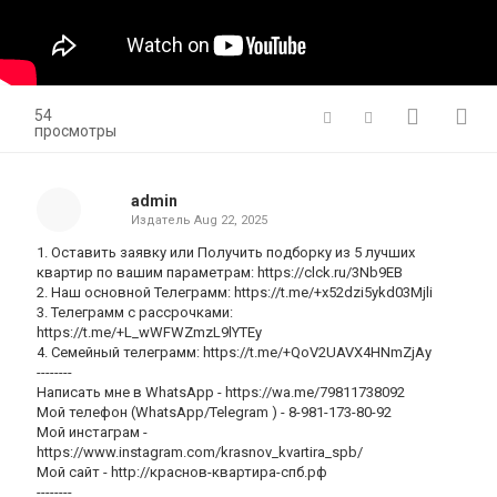
54
просмотры
admin
Издатель
Aug 22, 2025
1. Оставить заявку или Получить подборку из 5 лучших
квартир по вашим параметрам: https://clck.ru/3Nb9EB
2. Наш основной Телеграмм: https://t.me/+x52dzi5ykd03Mjli
3. Телеграмм с рассрочками:
https://t.me/+L_wWFWZmzL9lYTEy
4. Семейный телеграмм: https://t.me/+QoV2UAVX4HNmZjAy
--------
Написать мне в WhatsApp - https://wa.me/79811738092
Мой телефон (WhatsApp/Telegram ) - 8-981-173-80-92
Мой инстаграм -
https://www.instagram.com/krasnov_kvartira_spb/
Мой сайт - http://краснов-квартира-спб.рф
--------