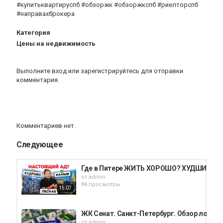
#купитьквартируспб #обзоржк #обзоржкспб #риелторспб
#направахброкера
Категория
Цены на недвижимость
Выполните вход
или
зарегистрируйтесь
для отправки
комментария.
Комментариев нет.
Следующее
Где в Питере ЖИТЬ ХОРОШО? ХУДШИЕ лок
от
admin
84 просмотры
15:07
ЖК Сенат. Санкт-Петербург. Обзор локац
от
admin