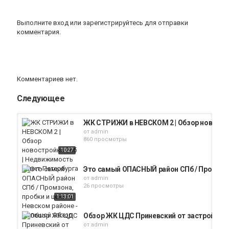
Выполните вход
или
зарегистрируйтесь
для отправки
комментария.
Комментариев нет.
Следующее
ЖК СТРИЖИ в НЕВСКОМ 2 | Обзор новостр
от
admin
860 просмотры
10:27
Это самый ОПАСНЫЙ район СПб / Промзона
от
admin
26 просмотры
1:13:01
Обзор ЖК ЦДС Приневский от застройщик
от
admin