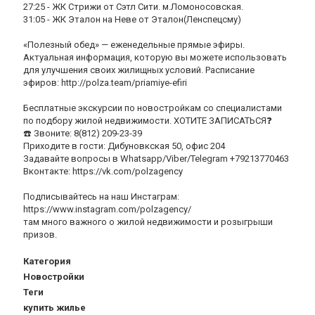
27:25 - ЖК Стрижи от Сэтл Сити. м.Ломоносовская.
31:05 - ЖК Эталон на Неве от Эталон(Ленспецсму)
«Полезный обед» — еженедельные прямые эфиры.
Актуальная информация, которую вы можете использовать
для улучшения своих жилищных условий. Расписание
эфиров: http://polza.team/priamiye-efiri
Бесплатные экскурсии по новостройкам со специалистами
по подбору жилой недвижимости. ХОТИТЕ ЗАПИСАТЬСЯ❓
☎️ Звоните: 8(812) 209-23-39
Приходите в гости: Дибуновкская 50, офис 204
Задавайте вопросы в Whatsapp/Viber/Telegram +79213770463
Вконтакте: https://vk.com/polzagency
Подписывайтесь на наш Инстаграм:
https://www.instagram.com/polzagency/
там много важного о жилой недвижимости и розыгрыши
призов.
Категория
Новостройки
Теги
купить жилье