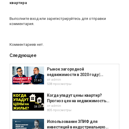
квартира
Выполните вход
или
зарегистрируйтесь
для отправки
комментария.
Комментариев нет.
Следующее
Рынок загородной
недвижимости в 2020 году |...
от
admin
31:40
538 просмотры
Когда упадут цены квартир?
Прогноз цен на недвижимость...
от
admin
04:01
805 просмотры
Использование ЗПИФ для
инвестиций в индустриальную...