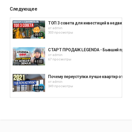
Следующее
ТОП 3 совета для инвестиций в недвижимос
от
admin
303 просмотры
05:52
СТАРТ ПРОДАЖ LEGENDA - Бывший проект 
от
admin
67 просмотры
41:02
Почему переуступки лучше квартир от зас
от
admin
349 просмотры
03:30
ТОП-3 Новостройки СПб 2025: Старт Прода
от
admin
73 просмотры
21:37
Цены на недвижимость Санкт-Петербурга |