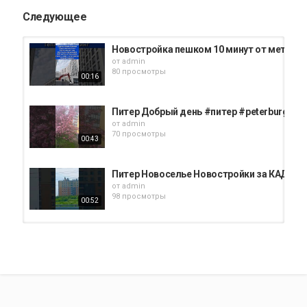
Следующее
Новостройка пешком 10 минут от метро 
от
admin
80 просмотры
00:16
Питер Добрый день #питер #peterburg #с
от
admin
70 просмотры
00:43
Питер Новоселье Новостройки за КАД #п
от
admin
98 просмотры
00:52
#агент #недвижимость #топ #уфа #новос
от
admin
96 просмотры
00:16
#спб #travel #семья #санктпетербург #sh