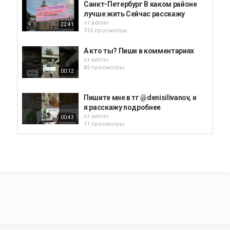
Санкт-Петербург В каком районе
лучше жить Сейчас расскажу
от
admin
22:41
315 просмотры
А кто ты? Пиши в комментариях
от
admin
82 просмотры
00:12
Пишите мне в тг @denisilivanov, и
я расскажу подробнее
от
admin
00:43
11 просмотры
Вы знаете, что делать
от
admin
75 просмотры
00:04
Пишите мне в тг
@d_ponomarev_spbrealty —...
от
admin
00:29
58 просмотры