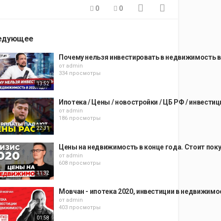
0
0
едующее
Почему нельзя инвестировать в недвижимость в 
от
admin
334 просмотры
13:52
Ипотека / Цены / новостройки / ЦБ РФ / инвести
от
admin
186 просмотры
22:31
Цены на недвижимость в конце года. Стоит поку
от
admin
608 просмотры
11:32
Мовчан - ипотека 2020, инвестиции в недвижим
от
admin
403 просмотры
01:58