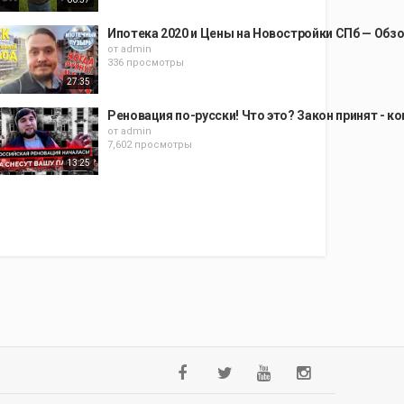
Ипотека 2020 и Цены на Новостройки СПб — Обз
от
admin
336 просмотры
27:35
Реновация по-русски! Что это? Закон принят - к
от
admin
7,602 просмотры
13:25