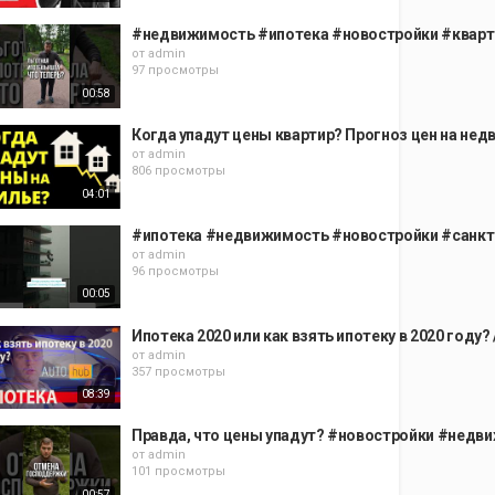
#недвижимость #ипотека #новостройки #кварти
от
admin
97 просмотры
00:58
Когда упадут цены квартир? Прогноз цен на нед
от
admin
806 просмотры
04:01
#ипотека #недвижимость #новостройки #санкт
от
admin
96 просмотры
00:05
Ипотека 2020 или как взять ипотеку в 2020 году
от
admin
357 просмотры
08:39
Правда, что цены упадут? #новостройки #недв
от
admin
101 просмотры
00:57