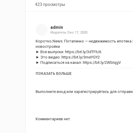
423 просмотры
admin
Издатель
Dec 17, 2020
Коротко.News: Потапенко — недвижимость ипотека 
новостройки
► Все выпуски:
https://bit.ly/3dTFIU6
► Это видео:
https://bit.ly/3meYGY2
► Подписаться на канал:
https://bit.ly/2WbIqgV
ПОКАЗАТЬ БОЛЬШЕ
Категория
Ипотека на недвижимость
Теги
новостройка
Выполните вход
или
зарегистрируйтесь
для отправк
Комментариев нет.