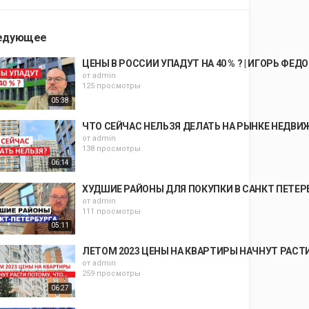
едующее
ЦЕНЫ В РОССИИ УПАДУТ НА 40 % ? | ИГОРЬ ФЕД
от
admin
125 просмотры
05:38
ЧТО СЕЙЧАС НЕЛЬЗЯ ДЕЛАТЬ НА РЫНКЕ НЕДВИ
от
admin
138 просмотры
06:14
ХУДШИЕ РАЙОНЫ ДЛЯ ПОКУПКИ В САНКТ ПЕТЕРБУ
от
admin
111 просмотры
05:11
ЛЕТОМ 2023 ЦЕНЫ НА КВАРТИРЫ НАЧНУТ РАСТИ
от
admin
259 просмотры
06:27