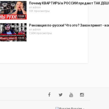
Почему КВАРТИРЫ в РОССИИ продают ТАК ДЕШЕ
от
admin
101 просмотры
10:44
Реновация по-русски! Что это? Закон принят - к
от
admin
7,604 просмотры
13:25
Russian