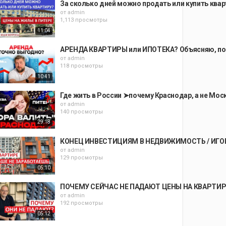
За сколько дней можно продать или купить ква
от
admin
1,113 просмотры
11:04
АРЕНДА КВАРТИРЫ или ИПОТЕКА? Объясняю, п
от
admin
118 просмотры
10:41
Где жить в России ➤почему Краснодар, а не Мос
от
admin
140 просмотры
29:18
КОНЕЦ ИНВЕСТИЦИЯМ В НЕДВИЖИМОСТЬ / ИГО
от
admin
129 просмотры
05:10
ПОЧЕМУ СЕЙЧАС НЕ ПАДАЮТ ЦЕНЫ НА КВАРТИР
от
admin
192 просмотры
05:12