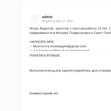
admin
Издатель
May 21, 2023
Игорь Федосов - риэлтор с опытом работы 25 лет. С 
недвижимости в Москве, Подмосковье и Санкт-Пете
НАПИСАТЬ МНЕ:
✅ Моя почта
nnotesagent@gmail.com
✅ я в Телеграм https://t.me/nnotesagent
✅ я Вконтакте
https://vk.com/notes_agent
ПОКАЗАТЬ БОЛЬШЕ
_______________________________________________
Обращайтесь если -
► Хотите купить или продать квартиру?
Выполните вход
или
зарегистрируйтесь
для отправк
► Требуется проверка и юридическое сопровожден
► Хотите оценить квартиру?
► Нужна консультация?
► Сдать или снять квартиру в Москве?
Помогу в Москве, ближнем Подмосковье и Санкт-Пе
Комментариев нет.
_______________________________________________
СМОТРИТЕ МЕНЯ В СОЦСЕТЯХ:
✅ я в Яндекс Дзен
https://zen.yandex.ru/notesagent
✅ я в RuTube
https://rutube.ru/channel/24120926/