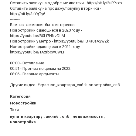
Оставить заявку на одобрение ипотеки - http://bit.ly/2uPPkxb
Оставить заявку на продажу/покупку вторички -
http://bit.ly/3aYqTy6
--------
Вам так же может быть интересно:
Новостройки сдающиеся в 2020 году -
https://youtu.be/B0Li7NNzDLM
Новостройки у метро - https://youtu.be/FB7a0sA2wZk
Новостройки сдающиеся в 2021 году -
https://youtu.be/TAzrbcwCWLI
00:00 - Вступление
00:51 - Прогноз по ценам на 2022
08:06 - Главные аргументы
Другие видео: #краснов_квартира_спб #новостройки_спб
Категория
Новостройки
Теги
купить квартиру
,
жильё
,
спб
,
недвижимость
,
новостройка