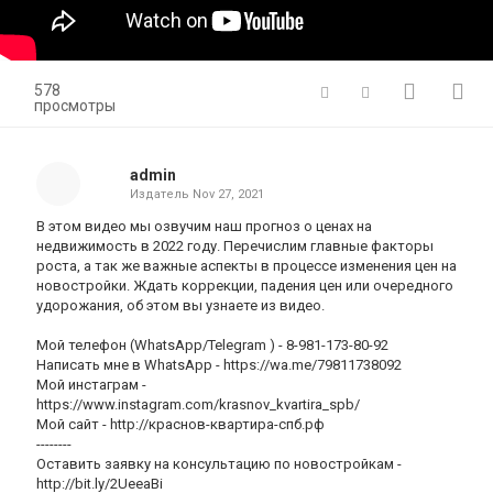
578
просмотры
admin
Издатель
Nov 27, 2021
В этом видео мы озвучим наш прогноз о ценах на
недвижимость в 2022 году. Перечислим главные факторы
роста, а так же важные аспекты в процессе изменения цен на
новостройки. Ждать коррекции, падения цен или очередного
удорожания, об этом вы узнаете из видео.
Мой телефон (WhatsApp/Telegram ) - 8-981-173-80-92
Написать мне в WhatsApp - https://wa.me/79811738092
Мой инстаграм -
https://www.instagram.com/krasnov_kvartira_spb/
Мой сайт - http://краснов-квартира-спб.рф
--------
Оставить заявку на консультацию по новостройкам -
http://bit.ly/2UeeaBi