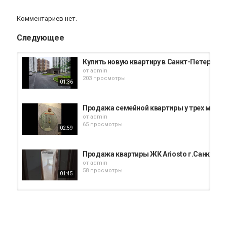
Комментариев нет.
Следующее
Купить новую квартиру в Санкт-Петербург
от
admin
203 просмотры
01:36
Продажа семейной квартиры у трех метро
от
admin
65 просмотры
02:59
Продажа квартиры ЖК Ariosto г.Санкт-пет
от
admin
58 просмотры
01:45
Продажа двухкомнатной квартиры в Санкт
от
admin
46 просмотры
11:22