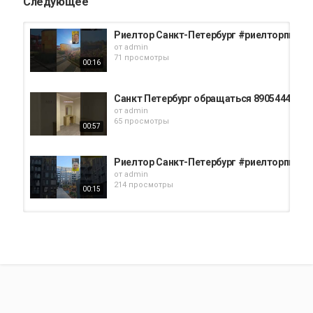
Следующее
Риелтор Санкт-Петербург #риелторпите
от
admin
71 просмотры
00:16
Санкт Петербург обращаться 8905444358
от
admin
65 просмотры
00:57
Риелтор Санкт-Петербург #риелторпите
от
admin
214 просмотры
00:15
Залог успешной продажи квартиры #недв
от
admin
67 просмотры
01:23
Санкт Петербург #риелтор #квартира #
от
admin
239 просмотры