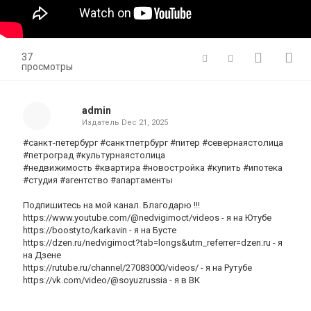
37
просмотры
admin
Издатель
Dec 21, 2025
#санкт-петербург #санктпетрбург #питер #севернаястолица
#петроград #культурнаястолица
#недвижимость #квартира #новостройка #купить #ипотека
#студия #агентство #апартаменты
Подпишитесь на мой канал. Благодарю !!!
https://www.youtube.com/@nedvigimoct/videos - я на Ютубе
https://boosty.to/karkavin - я на Бусте
https://dzen.ru/nedvigimoct?tab=longs&utm_referrer=dzen.ru - я
на Дзене
https://rutube.ru/channel/27083000/videos/ - я на Рутубе
https://vk.com/video/@soyuzrussia - я в ВК