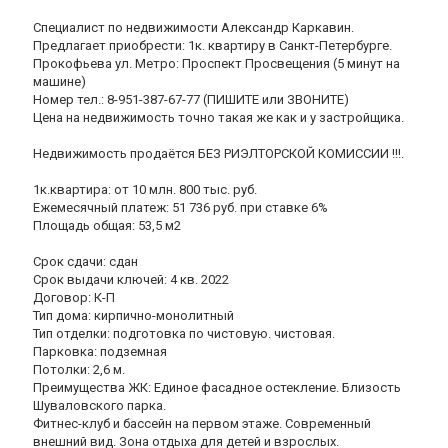
Специалист по недвижимости Александр Каркавин.
Предлагает приобрести: 1к. квартиру в Санкт-Петербурге.
Прокофьева ул. Метро: Проспект Просвещения (5 минут на
машине)
Номер тел.: 8-951-387-67-77 (ПИШИТЕ или ЗВОНИТЕ)
Цена на недвижимость точно такая же как и у застройщика.
Недвижимость продаётся БЕЗ РИЭЛТОРСКОЙ КОМИССИИ !!!.
1к.квартира: от 10 млн. 800 тыс. руб.
Ежемесячный платеж: 51 736 руб. при ставке 6%
Площадь общая: 53,5 м2
Срок сдачи: сдан
Срок выдачи ключей: 4 кв. 2022
Договор: К-П
Тип дома: кирпично-монолитный
Тип отделки: подготовка по чистовую. чистовая.
Парковка: подземная
Потолки: 2,6 м.
Преимущества ЖК: Единое фасадное остекление. Близость
Шуваловского парка.
Фитнес-клуб и бассейн на первом этаже. Современный
внешний вид. Зона отдыха для детей и взрослых.