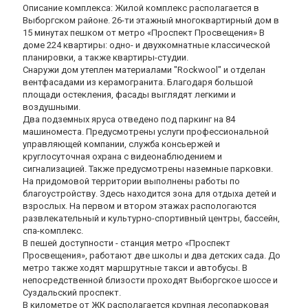
Описание комплекса: Жилой комплекс располагается в
Выборгском районе. 26-ти этажный многоквартирный дом в
15 минутах пешком от метро «Проспект Просвещения» В
доме 224 квартиры: одно- и двухкомнатные классической
планировки, а также квартиры-студии.
Снаружи дом утеплен материалами "Rockwool" и отделан
вентфасадами из керамогранита. Благодаря большой
площади остекления, фасады выглядят легкими и
воздушными.
Два подземных яруса отведено под паркинг на 84
машиноместа. Предусмотрены услуги профессиональной
управляющей компании, служба консьержей и
круглосуточная охрана с видеонаблюдением и
сигнализацией. Также предусмотрены наземные парковки.
На придомовой территории выполнены работы по
благоустройству. Здесь находится зона для отдыха детей и
взрослых. На первом и втором этажах распологаются
развлекательный и культурно-спортивный центры, бассейн,
спа-комплекс.
В пешей доступности - станция метро «Проспект
Просвещения», работают две школы и два детских сада. До
метро также ходят маршрутные такси и автобусы. В
непосредственной близости проходят Выборгское шоссе и
Суздальский проспект.
В километре от ЖК располагается крупная лесопарковая