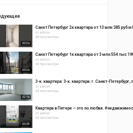
едующее
Санкт Петербург 2к квартира от 13 млн 385 руб
от
admin
68 просмотры
00:56
Санкт Петербург 1к квартира от 3 млн 554 тыс 19
от
admin
63 просмотры
00:56
3-к. квартира: 3-к. квартира: г. Санкт-Петербург,
от
admin
63 просмотры
02:16
Квартира в Питере — это по любви. #недвижимо
от
admin
62 просмотры
00:09