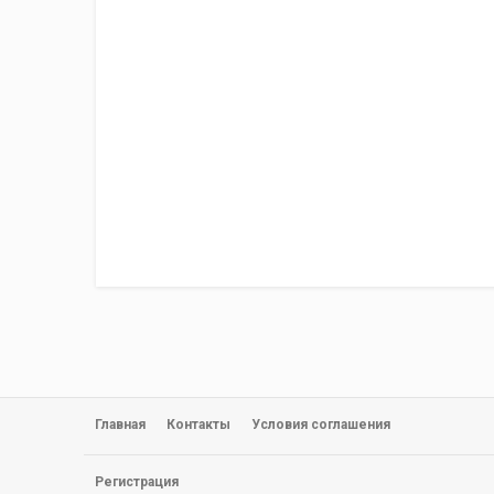
коммерческого транспорта. Автомобилисты могут до
метро «Рыбацкое», так и по Софийской улице, кот
заезда на КАД.
Дома возводятся по технологии кирпично-монолитн
непростым петербургским климатом. Уютные и тепл
каждому своему жителю. Квартиры будут сдаваться 
в новую квартиру сразу после получения ключей.
Категория
Цены на недвижимость
Главная
Контакты
Условия соглашения
Регистрация