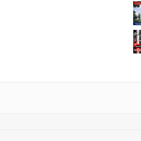
браться сюда, как через Советский проспект, следуя через
орая представляет собой скоростное шоссе с возможностью
ого домостроения, технологии, проверенной временем и
ые дома небольшой этажности подарят свое тепло и комфорт
с полной отделкой «под ключ», что позволит жильцам заехать