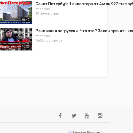
Санкт Петербург 1к квартира от 4 млн 927 тыс ру
от
admin
40 просмотры
06:47
Реновация по-русски! Что это? Закон принят - к
от
admin
7,602 просмотры
13:25
Russian