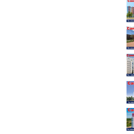
ИИ !!!.
и. Собственная инфраструктура.
. Транспортная доступность.
тся в квартале, ограниченном Загородной улицей,
й. Комплексный подход к развитию территории позволяет
ую и коммерческую инфраструктуру, создать все условия для
тные зеленые дворы с зонами отдыха и благоустроенные
ны объекты инфраструктуры: магазины, химчистки, салоны
кафе и рестораны. Проектом предусмотрено возведение
лизостью железнодорожной станции «Колпино» и «Понтонный».
кое» курсирует большое количество общественного и