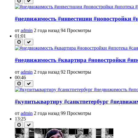
#недвижимость #инвестиции #новостройки #ип
от
admin
2 года назад
94 Просмотры
01:01
#недвижимость #квартира #новостройки #ипот
от
admin
2 года назад
92 Просмотры
00:46
#купитьквартиру #санктпетербург #недвижимо
от
admin
2 года назад
99 Просмотры
13:25