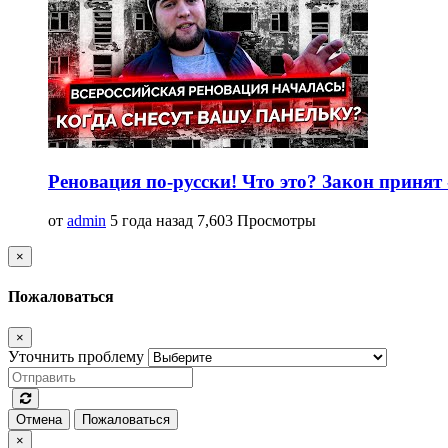
Реновация по-русски! Что это? Закон принят 
от
admin
5 года назад
7,603 Просмотры
×
Пожаловаться
×
Уточнить проблему
Отмена
Пожаловаться
×