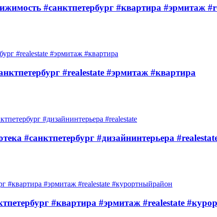
ижимость #санктпетербург #квартира #эрмитаж #re
нктпетербург #realestate #эрмитаж #квартира
ека #санктпетербург #дизайнинтерьера #realestat
ктпетербург #квартира #эрмитаж #realestate #кур