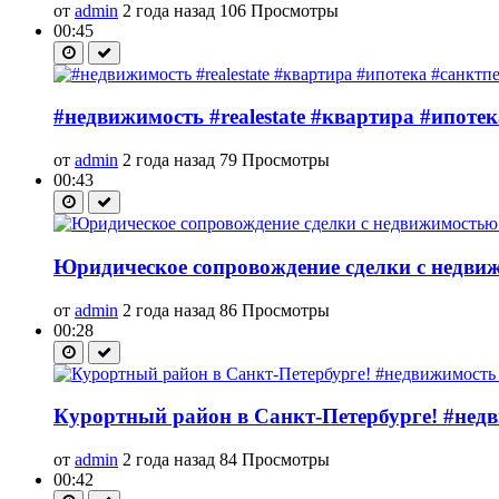
от
admin
2 года назад
106 Просмотры
00:45
#недвижимость #realestate #квартира #ипоте
от
admin
2 года назад
79 Просмотры
00:43
Юридическое сопровождение сделки с недви
от
admin
2 года назад
86 Просмотры
00:28
Курортный район в Санкт-Петербурге! #недв
от
admin
2 года назад
84 Просмотры
00:42