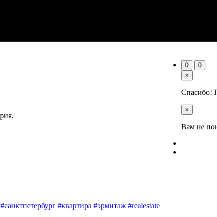
0
0
×
Спасибо! 
×
рия.
Вам не по