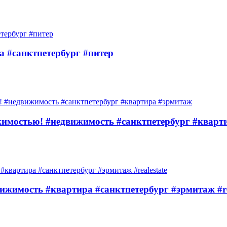
ка #санктпетербург #питер
жимостью! #недвижимость #санктпетербург #кварт
ижимость #квартира #санктпетербург #эрмитаж #re