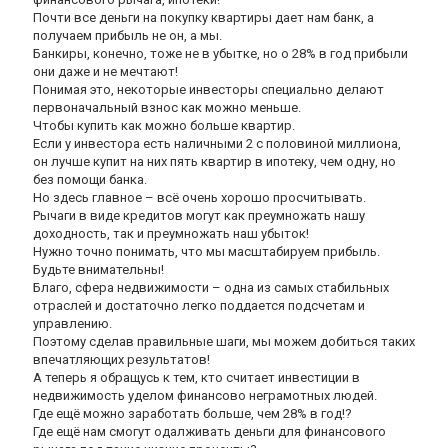
Почти все деньги на покупку квартиры дает нам банк, а
получаем прибыль не он, а мы.
Банкиры, конечно, тоже не в убытке, но о 28% в год прибыли
они даже и не мечтают!
Понимая это, некоторые инвесторы специально делают
первоначальный взнос как можно меньше.
Чтобы купить как можно больше квартир.
Если у инвестора есть наличными 2 с половиной миллиона,
он лучше купит на них пять квартир в ипотеку, чем одну, но
без помощи банка.
Но здесь главное – всё очень хорошо просчитывать.
Рычаги в виде кредитов могут как преумножать нашу
доходность, так и преумножать наш убыток!
Нужно точно понимать, что мы масштабируем прибыль.
Будьте внимательны!
Благо, сфера недвижимости – одна из самых стабильных
отраслей и достаточно легко поддается подсчетам и
управлению.
Поэтому сделав правильные шаги, мы можем добиться таких
впечатляющих результатов!
А теперь я обращусь к тем, кто считает инвестиции в
недвижимость уделом финансово неграмотных людей.
Где ещё можно заработать больше, чем 28% в год!?
Где ещё нам смогут одалживать деньги для финансового