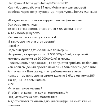
Вас Удивит!: https://youtu.be/fk29GSONl1Y
Как я бросил работу в 37 лет. Мой путь к финансовой
свободе через покупку квартир: https://youtu.be/DN-9G14EJBI
«В недвижимость инвестируют только финансово
безграмотные люди!
Те, кто готов довольствоваться 5-6% доходности!
А то и вообще нулём!»
Как же часто я слышу эти слова!
И так уверенно они это говорят!
Ещё бы!
Ведь они приводят «реальные примеры».
Например, квартира стоит 2 500 000 рублей, а сдать её
можно максимум за 20 000 рублей в месяц.
Если вычесть все расходы, то получится прибыли не больше,
чем если бы деньги просто лежали на банковском депозите!
А что, если я Вам скажу, что прибыльность в этом
конкретном примере на самом деле не 5-6%, а минимум 28?!
Да-да, Вы не ослышались!
28%!
«Что ты такое несешь?
У тебя что, какая-то другая математика?»
Нет, математика есть математика.
А достигаются такие выдающиеся цифры за счет, как ни
странно…