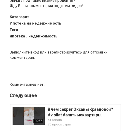
рычага под такие низкие проценты?
Жду Ваши комментарии под этим видео!
Категория
Ипотека на недвижимость
Теги
ипотека
,
недвижимость
Выполните вход
или
зарегистрируйтесь
для отправки
комментария.
Комментариев нет.
Следующее
В чем секрет Оксаны Кравцовой?
#vipflat #элитныеквартиры...
от
admin
00:57
76 просмотры