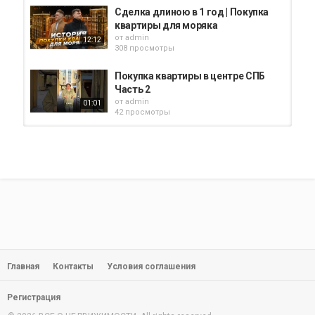
Сделка длиною в 1 год | Покупка
квартиры для моряка
от
admin
12:12
308 просмотры
Покупка квартиры в центре СПБ
Часть 2
от
admin
01:01
42 просмотры
Ипотека или Аренда квартиры
[2021]? Снимать или Покупать...
от
admin
06:07
350 просмотры
ИПОТЕЧНЫЙ СЕКРЕТ
от
admin
234 просмотры
06:33
Главная
Контакты
Условия соглашения
Покупка квартиры в Колпино
от
admin
252 просмотры
01:01
Регистрация