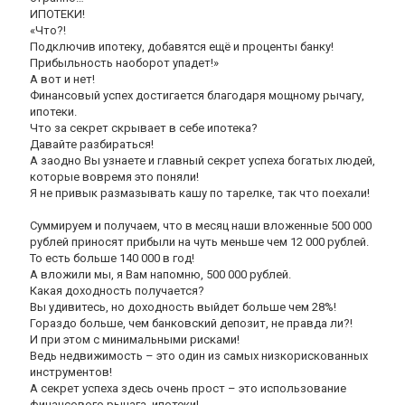
ИПОТЕКИ!
«Что?!
Подключив ипотеку, добавятся ещё и проценты банку!
Прибыльность наоборот упадет!»
А вот и нет!
Финансовый успех достигается благодаря мощному рычагу,
ипотеки.
Что за секрет скрывает в себе ипотека?
Давайте разбираться!
А заодно Вы узнаете и главный секрет успеха богатых людей,
которые вовремя это поняли!
Я не привык размазывать кашу по тарелке, так что поехали!
Суммируем и получаем, что в месяц наши вложенные 500 000
рублей приносят прибыли на чуть меньше чем 12 000 рублей.
То есть больше 140 000 в год!
А вложили мы, я Вам напомню, 500 000 рублей.
Какая доходность получается?
Вы удивитесь, но доходность выйдет больше чем 28%!
Гораздо больше, чем банковский депозит, не правда ли?!
И при этом с минимальными рисками!
Ведь недвижимость – это один из самых низкорискованных
инструментов!
А секрет успеха здесь очень прост – это использование
финансового рычага, ипотеки!