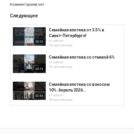
Комментариев нет.
Следующее
Семейная ипотека от 3.5% в
Санкт-Петербурге!
от
admin
00:10
72 просмотры
Семейная ипотека со ставкой 6%
от
admin
76 просмотры
00:13
Семейная ипотека со взносом
10%. Апрель 2026...
от
admin
02:46
23 просмотры
Семейная ипотека и рассрочка в
ЖК «FAMILIA» в...
от
admin
00:55
71 просмотры