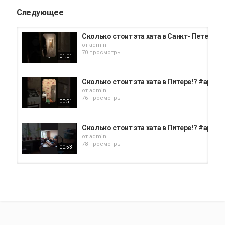
Следующее
Сколько стоит эта хата в Санкт- Петербу
от
admin
70 просмотры
01:01
Сколько стоит эта хата в Питере!? #аре
от
admin
76 просмотры
00:51
Сколько стоит эта хата в Питере!? #аре
от
admin
78 просмотры
00:53
Сколько стоит эта хата в Санкт - Петерб
от
admin
66 просмотры
00:59
Сколько стоит эта хата в Санкт-Петербу