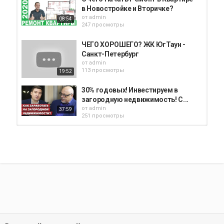
в Новостройке и Вторичке?
от
admin
08:54
247 просмотры
ЧЕГО ХОРОШЕГО? ЖК ЮгТаун -
Санкт-Петербург
от
admin
113 просмотры
19:52
30% годовых! Инвестируем в
загородную недвижимость! С...
от
admin
37:59
251 просмотры
СТОИМОСТЬ КВ. М ИЛИ ИЗ ЧЕГО
СКЛАДЫВАЕТСЯ ЦЕНА ЗА М2...
от
admin
02:05
290 просмотры
От чего зависит стоимость
квартиры? #vlog...
от
admin
80 просмотры
00:29