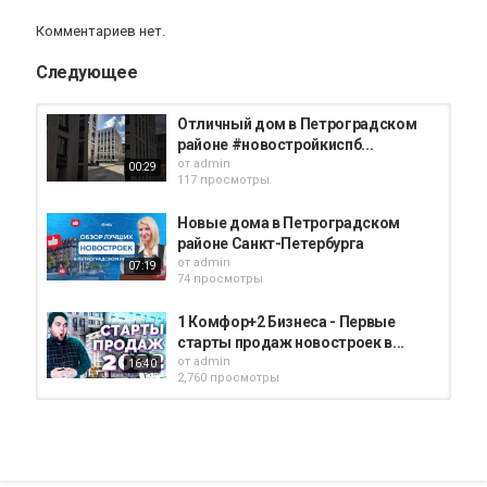
Комментариев нет.
Следующее
Отличный дом в Петроградском
районе #новостройкиспб...
от
admin
00:29
117 просмотры
Новые дома в Петроградском
районе Санкт-Петербурга
от
admin
07:19
74 просмотры
1 Комфор+2 Бизнеса - Первые
старты продаж новостроек в...
от
admin
16:40
2,760 просмотры
Старты продаж недвижимости в
Санкт Петербурге 2022
от
admin
09:51
774 просмотры