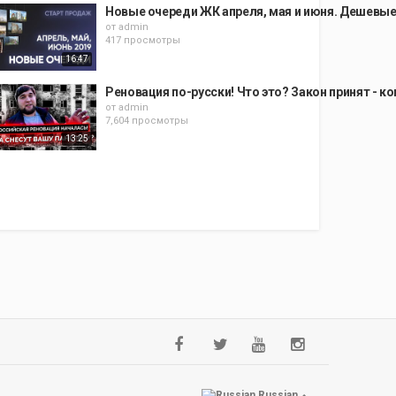
Новые очереди ЖК апреля, мая и июня. Дешевые
от
admin
417 просмотры
16:47
Реновация по-русски! Что это? Закон принят - к
от
admin
7,604 просмотры
13:25
Russian