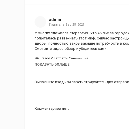
admin
Издатель
Sep 25, 2021
У многих сложился стереотип , что жилье за городо
попыталась развенчать этот миф. Сейчас застройщ
дворы, полностью закрывающие потребность в ком
Смотрите видео обзор и убедитесь сами.
☎ +7 (981)1573574 (Виктория)
✍WhatsApp/Telegram
https://wa.me/79811573574
ПОКАЗАТЬ БОЛЬШЕ
Категория
Новостройки
Теги
квартира
,
цена
,
новостройки
Выполните вход
или
зарегистрируйтесь
для отправк
Комментариев нет.