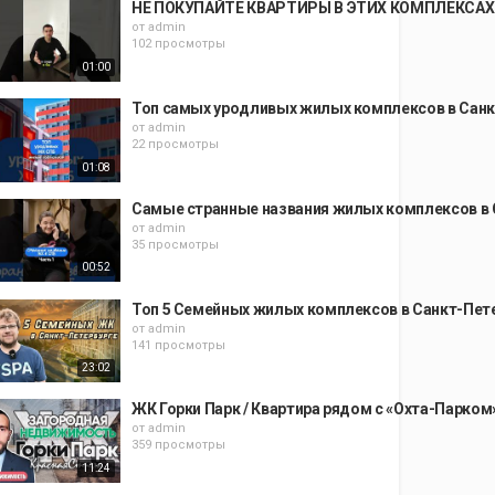
НЕ ПОКУПАЙТЕ КВАРТИРЫ В ЭТИХ КОМПЛЕКСАХ / 
от
admin
102 просмотры
01:00
Топ самых уродливых жилых комплексов в Санк
от
admin
22 просмотры
01:08
Самые странные названия жилых комплексов в С
от
admin
35 просмотры
00:52
Топ 5 Семейных жилых комплексов в Санкт-Пете
от
admin
141 просмотры
23:02
ЖК Горки Парк / Квартира рядом с «Охта-Парком
от
admin
359 просмотры
11:24