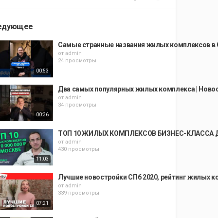
едующее
Самые странные названия жилых комплексов в С
от
admin
24 просмотры
00:53
Два самых популярных жилых комплекса | Ново
от
admin
34 просмотры
00:36
ТОП 10 ЖИЛЫХ КОМПЛЕКСОВ БИЗНЕС-КЛАССА 
от
admin
430 просмотры
11:03
Лучшие новостройки СПб 2020, рейтинг жилых 
от
admin
339 просмотры
07:21