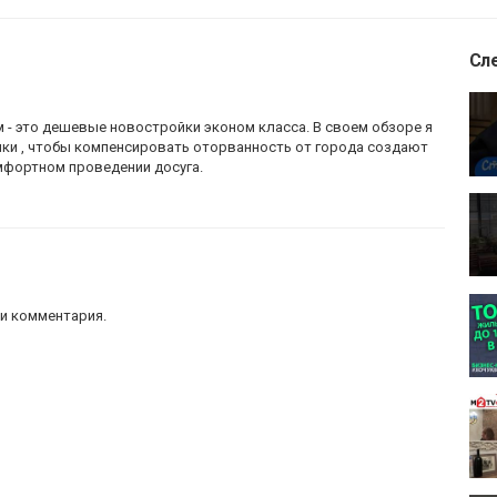
Сл
м - это дешевые новостройки эконом класса. В своем обзоре я
ики , чтобы компенсировать оторванность от города создают
фортном проведении досуга.
,
купить жилье
и комментария.