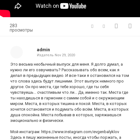
283
просмотры
admin
Издатель
Nov 29, 2020
Это весьма необычный выпуск для меня. Я долго думал, а
нужно ли его озвучивать? Рассказывать обо всем, как я
делал в предыдущих видео. И все-таки я остановился на том
что слова здесь будут лишними. Этот выпуск немного про
другое. Он про места, где тебе хорошо, где ты себя
чувствуешь... счастливым что ли... Да, именно так. Места где
ты находишься в гармонии с самим собой и с окружающим
миром. Места, в которых тишина и покой. Места, в которых
хочется остановится и подумать обо всём. Места, в которых
душа спокойна. Места побывав в которых, заряжаешься
эмоционально и физически.
Мой инстаграм: https://www.instagram.com/evgenbalyklov
Здесь я пишу жизненные посты, иногда чтобы поржать, а