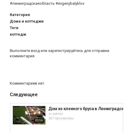
#ленинградскаяобласть #evgenybalyklov
Категория
Дома и коттеджи
Теги
коттедж
Выполните вход
или
зарегистрируйтесь
для отправки
комментария.
Комментариев нет.
Следующее
Дом из клееного бруса в Ленинградской о
от
admin
267 просмотры
00:56