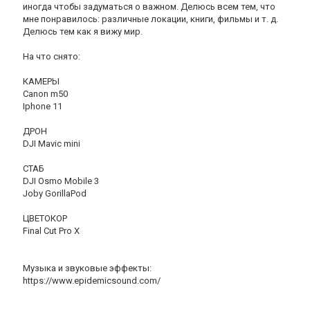
иногда чтобы задуматься о важном. Делюсь всем тем, что
мне понравилось: различные локации, книги, фильмы и т. д.
Делюсь тем как я вижу мир.
На что снято:
КАМЕРЫ
Canon m50
Iphone 11
ДРОН
DJI Mavic mini
СТАБ
DJI Osmo Mobile 3
Joby GorillaPod
ЦВЕТОКОР
Final Cut Pro X
Музыка и звуковые эффекты:
https://www.epidemicsound.com/