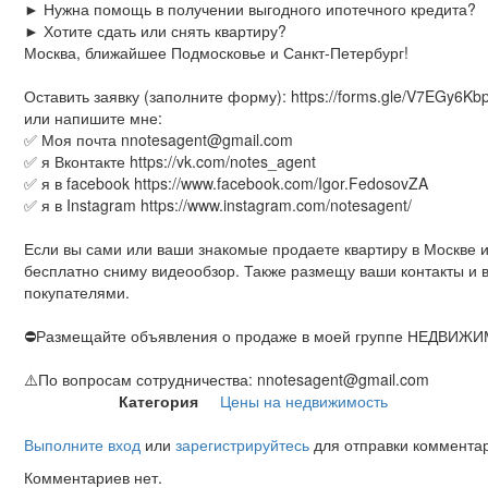
► Нужна помощь в получении выгодного ипотечного кредита?
► Хотите сдать или снять квартиру?
Москва, ближайшее Подмосковье и Санкт-Петербург!
Оставить заявку (заполните форму): https://forms.gle/V7EGy6K
или напишите мне:
✅ Моя почта nnotesagent@gmail.com
✅ я Вконтакте https://vk.com/notes_agent
✅ я в facebook https://www.facebook.com/Igor.FedosovZA
✅ я в Instagram https://www.instagram.com/notesagent/
Если вы сами или ваши знакомые продаете квартиру в Москве 
бесплатно сниму видеообзор. Также размещу ваши контакты и
покупателями.
⛔️Размещайте объявления о продаже в моей группе НЕДВИЖИ
⚠️По вопросам сотрудничества: nnotesagent@gmail.com
Категория
Цены на недвижимость
Выполните вход
или
зарегистрируйтесь
для отправки коммента
Комментариев нет.