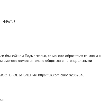
bpnHrFcTJ6
или ближайшем Подмосковье, то можете обратиться ко мне и я
 вы сможете самостоятельно общаться с потенциальными
МОСТЬ: ОБЪЯВЛЕНИЯ https://vk.com/club162862846
рия.