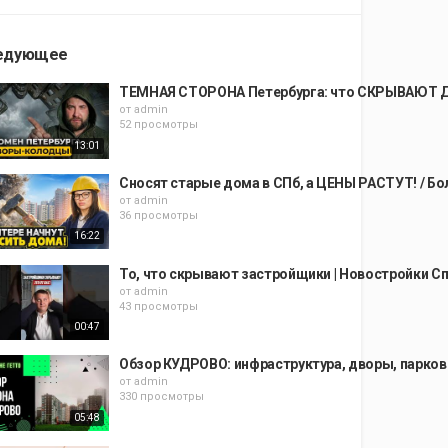
едующее
ТЕМНАЯ СТОРОНА Петербурга: что СКРЫВАЮТ Д
от
admin
52 просмотры
13:01
Сносят старые дома в СПб, а ЦЕНЫ РАСТУТ! / 
от
admin
36 просмотры
16:22
То, что скрывают застройщики | Новостройки С
от
admin
43 просмотры
00:47
Обзор КУДРОВО: инфраструктура, дворы, парков
от
admin
330 просмотры
05:48