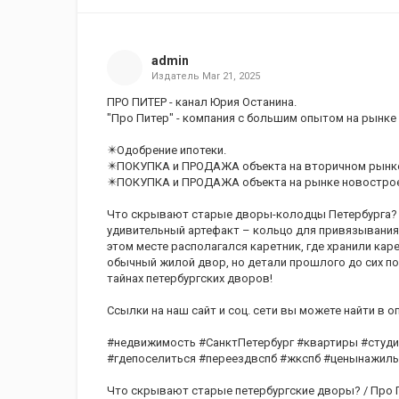
admin
Издатель
Mar 21, 2025
ПРО ПИТЕР - канал Юрия Останина.
"Про Питер" - компания с большим опытом на рынке
✴️Одобрение ипотеки.
✴️ПОКУПКА и ПРОДАЖА объекта на вторичном рынк
✴️ПОКУПКА и ПРОДАЖА объекта на рынке новострое
Что скрывают старые дворы-колодцы Петербурга? В
удивительный артефакт – кольцо для привязывания 
этом месте располагался каретник, где хранили кар
обычный жилой двор, но детали прошлого до сих по
тайнах петербургских дворов!
Ссылки на наш сайт и соц. сети вы можете найти в о
#недвижимость #СанктПетербург #квартиры #студи
#гдепоселиться #переездвспб #жкспб #ценынажиль
Что скрывают старые петербургские дворы? / Про 