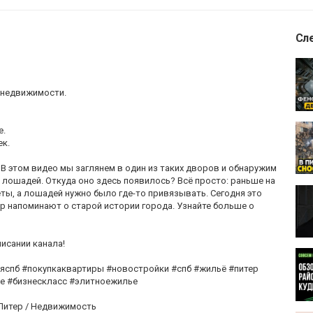
Сл
 недвижимости.
е.
к.
 этом видео мы заглянем в один из таких дворов и обнаружим
лошадей. Откуда оно здесь появилось? Всё просто: раньше на
еты, а лошадей нужно было где-то привязывать. Сегодня это
р напоминают о старой истории города. Узнайте больше о
писании канала!
яспб #покупкаквартиры #новостройки #спб #жильё #питер
е #бизнескласс #элитноежилье
Питер / Недвижимость