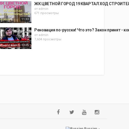
ЖК ЦВЕТНОЙ ГОРОД 19 КВАРТАЛ ХОД СТРОИТ
от
admin
671 просмотры
11:33
Реновация по-русски! Что это? Закон принят - к
от
admin
7,604 просмотры
13:25
Russian