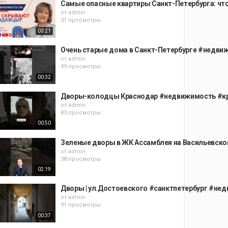
Самые опасные квартиры Санкт-Петербурга: ч
от
admin
31 просмотры
03:21
Очень старые дома в Санкт-Петербурге #недви
от
admin
49 просмотры
00:32
Дворы-колодцы Краснодар #недвижимость #кра
от
admin
83 просмотры
00:50
Зеленые дворы в ЖК Ассамблея на Васильевско
от
admin
38 просмотры
02:19
Дворы | ул.Достоевского #санктпетербург #не
от
admin
91 просмотры
00:37