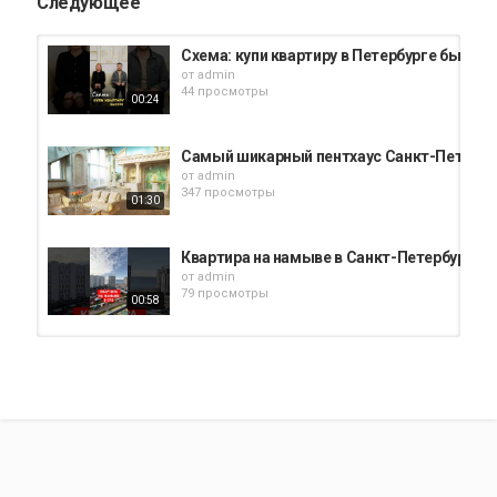
Следующее
Схема: купи квартиру в Петербурге быстро,
от
admin
44 просмотры
00:24
Самый шикарный пентхаус Санкт-Петербу
от
admin
347 просмотры
01:30
Квартира на намыве в Санкт-Петербурге
от
admin
79 просмотры
00:58
Уникальная квартира в центре Санкт-Пете
от
admin
18 просмотры
01:09
Один из самых противоречивых жилых ком
от
admin
28 просмотры