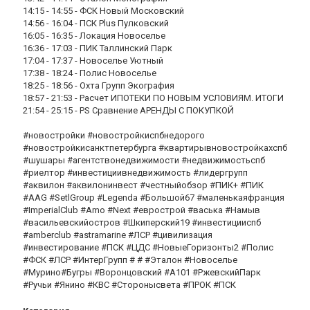
14:15 - 14:55 - ФСК Новый Московский
14:56 - 16:04 - ПСК Plus Пулковский
16:05 - 16:35 - Локация Новоселье
16:36 - 17:03 - ПИК Таллинский Парк
17:04 - 17:37 - Новоселье Уютный
17:38 - 18:24 - Полис Новоселье
18:25 - 18:56 - Охта Групп Экография
18:57 - 21:53 - Расчет ИПОТЕКИ ПО НОВЫМ УСЛОВИЯМ. ИТОГИ
21:54 - 25:15 - PS Сравнение АРЕНДЫ С ПОКУПКОЙ
#новостройки #новостройкиспбнедорого
#новостройкисанктпетербурга #квартирывновостройкахспб
#шушары #агентствонедвижимости #недвижимостьспб
#риелтор #инвестициивнедвижимость #лидергрупп
#аквилон #аквилонинвест #честныйобзор #ПИК+ #ПИК
#AAG #SetlGroup #Legenda #Большой67 #маленькаяфранция
#ImperialClub #Amo #Next #еврострой #васька #Намыв
#васильевскийостров #Шкиперский19 #инвестицииспб
#amberclub #astramarine #ЛСР #цивилизация
#инвестирование #ПСК #ЦДС #НовыеГоризонты2 #Полис
#ФСК #ЛСР #ИнтерГрупп # # #Эталон #Новоселье
#Мурино#Бугры #Воронцовский #А101 #РжевскийПарк
#Ручьи #Янино #КВС #Сторонысвета #ПРОК #ПСК