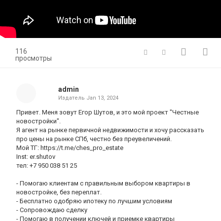
116
просмотры
admin
Издатель
Jan 13, 2024
Привет. Меня зовут Егор Шутов, и это мой проект "Честные
новостройки".
Я агент на рынке первичной недвижимости и хочу рассказать
про цены на рынке СПб, честно без преувеличений.
Мой ТГ: https://t.me/ches_pro_estate
Inst: er.shutov
тел: +7 950 038 51 25
- Помогаю клиентам с правильным выбором квартиры в
новостройке, без переплат.
- Бесплатно одобряю ипотеку по лучшим условиям
- Сопровождаю сделку
- Помогаю в получении ключей и приемке квартиры