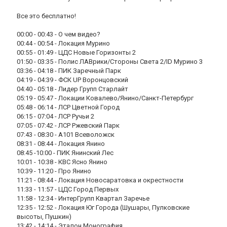
Все это бесплатно!
00:00 - 00:43 - О чем видео?
00:44 - 00:54 - Локация Мурино
00:55 - 01:49 - ЦДС Новые Горизонты 2
01:50 - 03:35 - Полис ЛАВрики/Стороны Света 2/ID Мурино 3
03:36 - 04:18 - ПИК Заречный Парк
04:19 - 04:39 - ФСК UP Воронцовский
04:40 - 05:18 - Лидер Групп Старлайт
05:19 - 05:47 - Локации Ковалево/Янино/Санкт-Петербург
05:48 - 06:14 - ЛСР Цветной Город
06:15 - 07:04 - ЛСР Ручьи 2
07:05 - 07:42 - ЛСР Ржевский Парк
07:43 - 08:30 - А101 Всеволожск
08:31 - 08:44 - Локация Янино
08:45 -10:00 - ПИК Янинский Лес
10:01 - 10:38 - КВС Ясно Янино
10:39 - 11:20 - Про Янино
11:21 - 08:44 - Локация Новосаратовка и окрестности
11:33 - 11:57 - ЦДС Город Первых
11:58 - 12:34 - ИнтерГрупп Квартал Заречье
12:35 - 12:52 - Локация Юг Города (Шушары, Пулковские
высоты, Пушкин)
13:42 - 14:14 - Эталон Монография