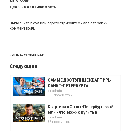
Категория
Цены на недвижимость
Выполните вход
или
зарегистрируйтесь
для отправки
комментария.
Комментариев нет.
Следующее
САМЫЕ ДОСТУПНЫЕ КВАРТИРЫ
САНКТ-ПЕТЕРБУРГА
от
admin
09:55
131 просмотры
Квартира в Санкт-Петербурге за 5
млн - что можно купить в...
от
admin
44:51
86 просмотры