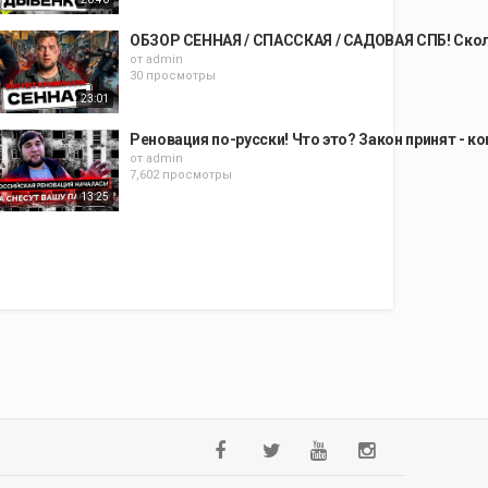
ОБЗОР СЕННАЯ / СПАССКАЯ / САДОВАЯ СПБ! Ско
от
admin
30 просмотры
23:01
Реновация по-русски! Что это? Закон принят - к
от
admin
7,602 просмотры
13:25