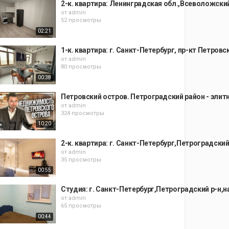
2-к. квартира: Ленинградская обл.,Всеволожский 
от
admin
52 просмотры
02:21
1-к. квартира: г. Санкт-Петербург, пр-кт Петровск
от
admin
80 просмотры
00:38
Петровский остров. Петроградский район - элит
от
admin
324 просмотры
10:20
2-к. квартира: г. Санкт-Петербург,Петроградский
от
admin
35 просмотры
00:55
Студия: г. Санкт-Петербург,Петроградский р-н,н
от
admin
65 просмотры
00:44