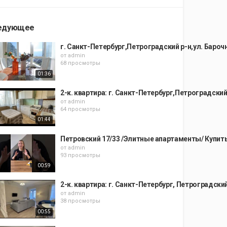
едующее
г. Санкт-Петербург,Петроградский р-н,ул. Барочн
от
admin
68 просмотры
01:36
2-к. квартира: г. Санкт-Петербург,Петроградский
от
admin
64 просмотры
01:44
Петровский 17/33 /Элитные апартаменты/ Купить
от
admin
93 просмотры
00:59
2-к. квартира: г. Санкт-Петербург, Петроградский
от
admin
38 просмотры
00:55