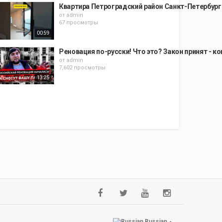
Квартира Петроградский район Санкт-Петербур
от
admin
67 просмотры
00:59
Реновация по-русски! Что это? Закон принят - к
от
admin
7,602 просмотры
13:25
Russian