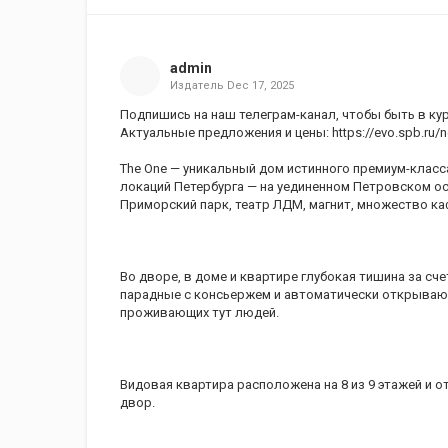
admin
Издатель
Dec 17, 2025
Подпишись на наш телеграм-канал, чтобы быть в курс
Актуальные предложения и цены: https://evo.spb.ru/n
The One — уникальный дом истинного премиум-класса
локаций Петербурга — на уединенном Петровском ост
Приморский парк, театр ЛДМ, магнит, множество ка
Во дворе, в доме и квартире глубокая тишина за с
парадные с консьержем и автоматически открываю
проживающих тут людей.
Видовая квартира расположена на 8 из 9 этажей и 
двор.