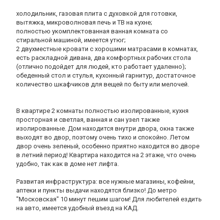
холодильник, газовая плита с духовкой для готовки,
вытяжка, микроволновая печь и ТВ на кухне;
полностью укомплектованная ванная комната со
стиральной машиной, имеется утюг;
2 двухместные кровати с хорошими матрасами в комнатах,
есть раскладной дивана, два комфортных рабочих стола
(отлично подойдет для людей, кто работает удаленно);
обеденный стол и стулья, кухонный гарнитур, достаточное
количество шкафчиков для вещей по быту или мелочей.
В квартире 2 комнаты полностью изолированные, кухня
просторная и светлая, ванная и сан узел также
изолированные. Дом находится внутри двора, окна также
выходят во двор, поэтому очень тихо и спокойно. Летом
двор очень зеленый, особенно приятно находится во дворе
в летний период! Квартира находится на 2 этаже, что очень
удобно, так как в доме нет лифта.
Развитая инфраструктура: все нужные магазины, кофейни,
аптеки и пункты выдачи находятся близко! До метро
"Московская" 10 минут пешим шагом! Для любителей ездить
на авто, имеется удобный въезд на КАД.