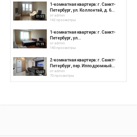
1-комнатная квартира: г. Санкт-
Петербург, ул. Коллонтай, д. 6...
от
admin
01:51
142 просмотры
1-комнатная квартира: г. Санкт-
Петербург, ул...
от
admin
01:19
140 просмотры
2-комнатная квартира: г. Санкт-
Петербург, пер. Ипподромный...
от
admin
01:59
70 просмотры
Студия: г. Санкт-Петербург, пр-кт
Королёва, д. 59, к. 1 (аренда)
от
admin
01:01
76 просмотры
1-комнатная квартира: г. Санкт-
Петербург, ул. Витебская, д. 20...
от
admin
01:55
106 просмотры