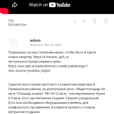
156
просмотры
admin
Издатель
Mar 22, 2024
Подпишись на наш телеграм-канал, чтобы быть в курсе
новых квартир: https://t.me/evo_spb_ru
Актуальные предложения и цены:
https://evo.spb.ru/nedvizhimost-v-sankt-peterburge/?
utm_source=youtube_object
Сдается просторная светлая 3-х комнатная квартира в
Приморском районе, на длительный срок. Общая площадь 60
кв.м. Площадь комнат 18+14+12 кв.м. - изолированные. Кухня
6.5 кв.м. Есть застекленная лоджия. Санузел раздельный.
Есть все необходимое оборудование и мебель для
комфортного проживания. В комнате кровать с новым
матрасом+подушки.