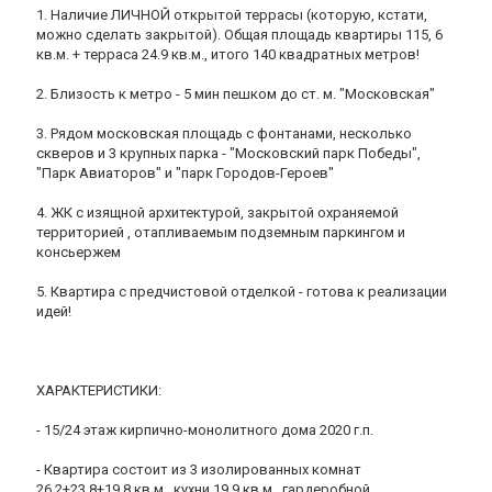
1. Наличие ЛИЧНОЙ открытой террасы (которую, кстати,
можно сделать закрытой). Общая площадь квартиры 115, 6
кв.м. + терраса 24.9 кв.м., итого 140 квадратных метров!
2. Близость к метро - 5 мин пешком до ст. м. "Московская"
3. Рядом московская площадь с фонтанами, несколько
скверов и 3 крупных парка - "Московский парк Победы",
"Парк Авиаторов" и "парк Городов-Героев"
4. ЖК с изящной архитектурой, закрытой охраняемой
территорией , отапливаемым подземным паркингом и
консьержем
5. Квартира с предчистовой отделкой - готова к реализации
идей!
ХАРАКТЕРИСТИКИ:
- 15/24 этаж кирпично-монолитного дома 2020 г.п.
- Квартира состоит из 3 изолированных комнат
26,2+23,8+19,8 кв.м., кухни 19,9 кв.м., гардеробной,