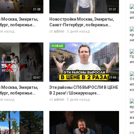
01:08
01:01
 Москва, Эмираты,
Новостройки Москва, Эмираты,
ург, побережье...
Санкт-Петербург, побережье...
ей назад
от
admin
3 дней назад
НОВЫЕ
00:47
19:48
 Москва, Эмираты,
Эти районы СПб ВЫРОСЛИ В ЦЕНЕ
ург, побережье...
В 2 раза! / Шокирующее...
ей назад
от
admin
5 дней назад