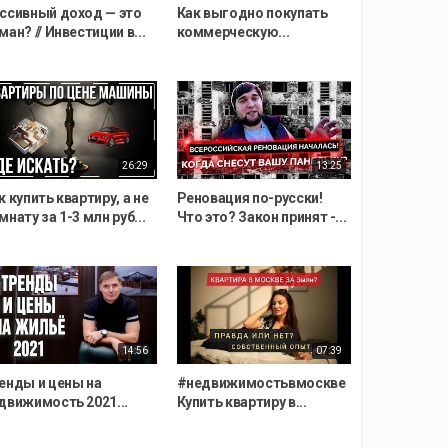
ссивный доход — это
Как выгодно покупать
ман? // Инвестиции в...
коммерческую...
26:29
13:25
к купить квартиру, а не
Реновация по-русски!
мнату за 1-3 млн руб...
Что это? Закон принят -...
14:56
07:39
енды и цены на
#недвижимостьвмоскве
движимость 2021...
Купить квартиру в...