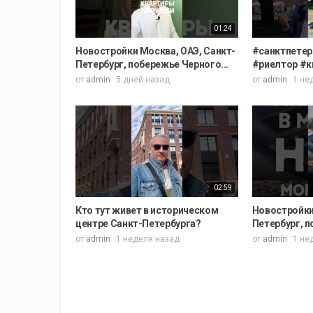
01:24
Новостройки Москва, ОАЭ, Санкт-
#санктпетер
Петербург, побережье Черного...
#риелтор #кв
от
admin
5 дней назад
от
admin
1 не
02:59
Кто тут живет в историческом
Новостройки
центре Санкт-Петербурга?
Петербург, п
от
admin
1 неделя назад
от
admin
1 не