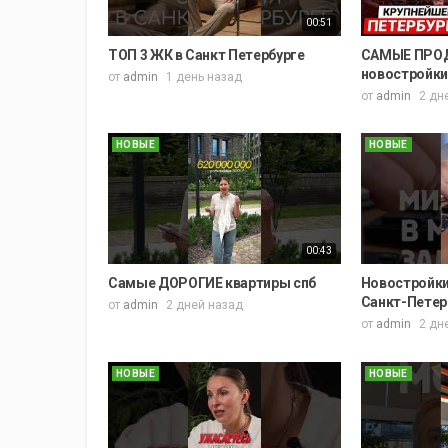
00:51
ТОП 3 ЖК в Санкт Петербурге
САМЫЕ ПРО
новостройки С
от
admin
1 день назад
от
admin
2 дн
НОВЫЕ
НОВЫЕ
00:43
Самые ДОРОГИЕ квартиры спб
Новостройки
Санкт-Петерб
от
admin
2 дней назад
от
admin
2 дн
НОВЫЕ
НОВЫЕ