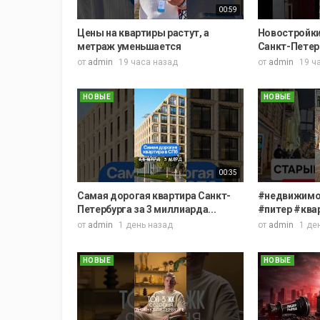
00:59
Цены на квартиры растут, а
Новостройки
метраж уменьшается
Санкт-Петерб
от
admin
19 часа назад
от
admin
19 ч
НОВЫЕ
НОВЫЕ
00:35
Самая дорогая квартира Санкт-
#недвижимос
Петербурга за 3 миллиарда...
#питер #квар
от
admin
1 день назад
от
admin
1 де
НОВЫЕ
НОВЫЕ