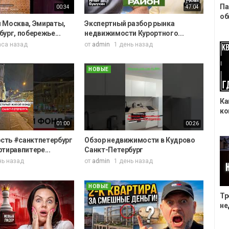
Па
00:34
47:04
об
 Москва, Эмираты,
Экспертный разбор рынка
ург, побережье...
недвижимости Курортного...
аса назад
от
admin
1 день назад
НОВЫЕ
Ка
ко
01:00
00:26
ть #санктпетербург
Обзор недвижимости в Кудрово
тиравпитере...
Санкт-Петербург
нь назад
от
admin
1 день назад
НОВЫЕ
Тр
не