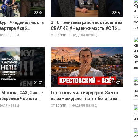
00:55
00:46
бург #недвижимость
ЭТОТ элитный район построили на
артира #спб...
СВАЛКЕ! #Недвижимость #СПб...
деля назад
от
admin
1 неделя назад
01:07
11:07
 Москва, ОАЭ, Санкт-
Гетто для миллиардеров: За что
обережье Черного...
на самом деле платят богачи на...
деля назад
от
admin
1 неделя назад