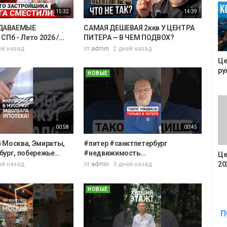
15:32
14:39
ДАВАЕМЫЕ
САМАЯ ДЕШЕВАЯ 2ккв У ЦЕНТРА
Пб - Лето 2026 /...
ПИТЕРА — В ЧЕМ ПОДВОХ?
ей назад
от
admin
2 дней назад
Це
ру
НОВЫЕ
00:58
00:45
 Москва, Эмираты,
#питер #санктпетербург
ург, побережье...
#недвижимость...
Це
20
ей назад
от
admin
3 дней назад
НОВЫЕ
П