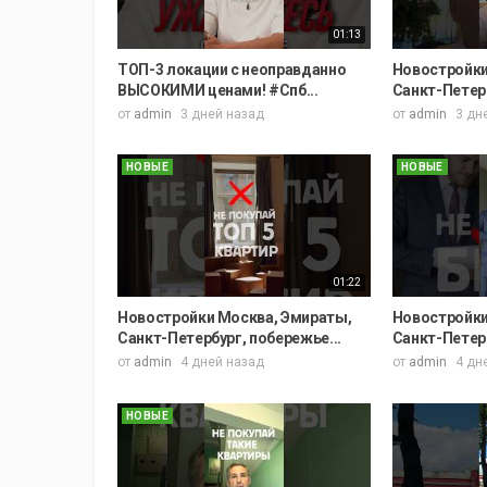
01:13
ТОП-3 локации с неоправданно
Новостройки
ВЫСОКИМИ ценами! #Спб...
Санкт-Петерб
от
admin
3 дней назад
от
admin
3 дн
НОВЫЕ
НОВЫЕ
01:22
Новостройки Москва, Эмираты,
Новостройки
Санкт-Петербург, побережье...
Санкт-Петерб
от
admin
4 дней назад
от
admin
4 дн
НОВЫЕ